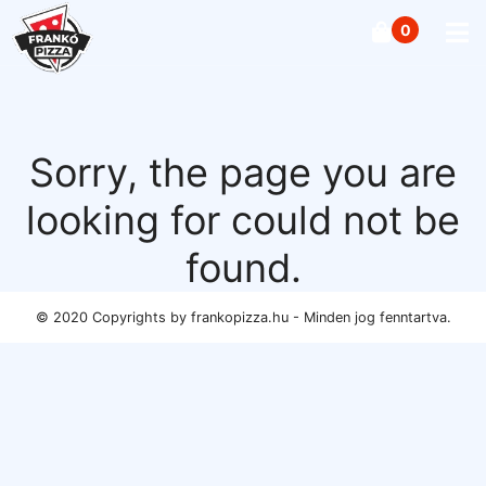
0
MENÜ BEZÁRÁSA
HOME
Sorry, the page you are
KARÁSONYI-TÁLAK
looking for could not be
ÉTLAP
found.
RENDEZVÉNYEK
© 2020 Copyrights by frankopizza.hu - Minden jog fenntartva.
KAPCSOLAT